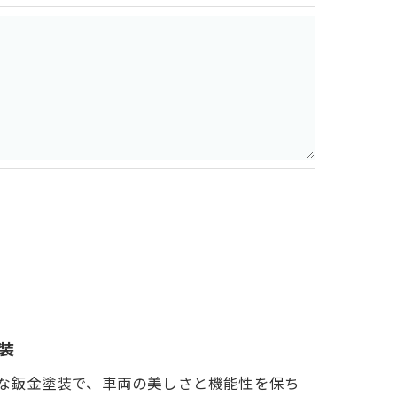
で予めご了承ください。
装
な鈑金塗装で、車両の美しさと機能性を保ち