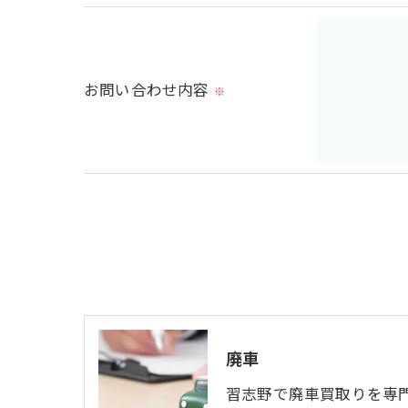
当社では、個人情報の漏洩等がなされない
＜個人情報を与えなかった場合に生じる結
必要な情報を頂けない場合は、それに対応
お問い合わせ内容
※
＜個人情報の開示･訂正・削除･利用停止の
当社では、お客様の個人情報の開示･訂正･
ご本人である事を確認のうえ、対応させて
個人情報の開示･訂正･削除・利用停止の具
廃車
習志野で廃車買取りを専