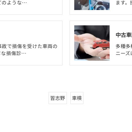
どのような…
ます。
中古車
事故で損傷を受けた車両の
多種多
寧な損傷診…
ニーズ
習志野
車検