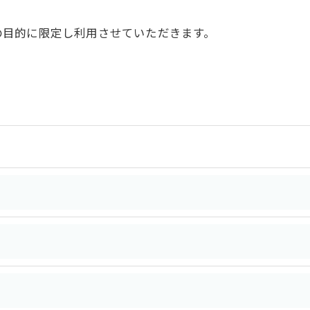
の目的に限定し利用させていただきます。
令に定められた場合を除き、
はいたしません。
おいて、個人情報を外部に委託する場合があります。
約等の措置をとり、適切な監督を行います。