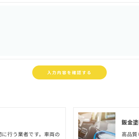
よう、適切に安全管理対策を実施します。
果＞
した当社のサービスをご提供できない場合がございますの
手続について＞
削除・利用停止の手続を定めさせて頂いております。
頂きます。
体的手続きにつきましては、お電話でお問合せ下さい。
鈑金塗
門に行う業者です。車両の
高品質