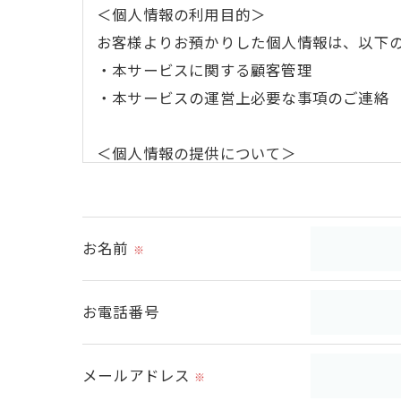
＜個人情報の利用目的＞
お客様よりお預かりした個人情報は、以下
・本サービスに関する顧客管理
・本サービスの運営上必要な事項のご連絡
＜個人情報の提供について＞
当社ではお客様の同意を得た場合または法
取得した個人情報を第三者に提供すること
お名前
※
＜個人情報の委託について＞
当社では、利用目的の達成に必要な範囲に
お電話番号
これらの委託先に対しては個人情報保護契
メールアドレス
＜個人情報の安全管理＞
※