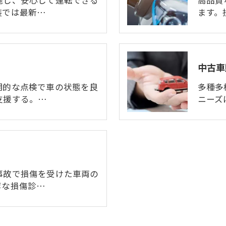
施し、安心して運転できる
高品質
装では最新…
ます。
中古車
期的な点検で車の状態を良
多種多
支援する。…
ニーズ
事故で損傷を受けた車両の
寧な損傷診…