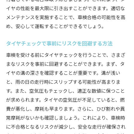
摩耗タイヤの交換を検討する際の判断基準
イヤの性能を最大限に引き出すことができます。適切な
ひび割れタイヤの早期発見で車検に備える
メンテナンスを実施することで、車検合格の可能性を高
車検に影響するタイヤの状態を正しく評価
め、安心して運転することができるでしょう。
する
安心して車検を迎えるためにタイヤの重要性を
タイヤチェックで事前にリスクを回避する方法
再確認
車検を受ける前にタイヤチェックを行うことで、さまざ
車検前に知っておくべきタイヤの役割と重
まなリスクを事前に回避することができます。まず、タ
要性
イヤの溝の深さを確認することが重要です。溝が浅い
タイヤの状態が車検合格に与える影響を再
と、雨の日の走行時にスリップする可能性が高まりま
確認
す。また、空気圧もチェックし、適正な数値に保つこと
タイヤの安全性がもたらす安心感の重要性
が求められます。タイヤの空気圧が不足していると、燃
車検前にタイヤの信頼性を確認する意義
費が悪化し、摩耗も早まります。さらに、ひび割れや異
常摩耗がないかも確認しましょう。これにより、車検時
タイヤチェックで車検前の不安を解消する
に不合格となるリスクが減少し、安全な走行が確保され
方法