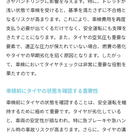
きやハンドリングに影響を与えます。特に、トレッドが
車検前に摩耗具合をチェックする際の注意
浅い状態で車検を受けると、基準を満たさずに不合格と
点
なるリスクが高まります。これにより、車検費用を再度
支払う必要が出てくるだけでなく、安全運転にも支障を
タイヤの摩耗具合を評価する具体的な方法
きたすことになります。また、タイヤの空気圧も重要な
摩耗タイヤの交換タイミングを見極める
要素で、適正な圧力が保たれていない場合、燃費の悪化
車検に向けた摩耗タイヤの解決策
やタイヤの早期劣化を招く原因となります。したがっ
車検準備の第一歩タイヤ空気圧と溝の深さを確
て、車検においてタイヤチェックは非常に重要な役割を
認
果たすのです。
車検前に確認すべきタイヤ空気圧の基準
タイヤ溝の深さが車検に与える影響
車検前にタイヤの状態を確認する重要性
タイヤ空気圧の調整で走行性能を最適化
車検前にタイヤの状態を確認することは、安全運転を維
タイヤ溝の深さを正確に測る方法
持するために極めて重要です。タイヤが劣化している
空気圧と溝の深さによるタイヤ寿命の改善
と、車両の安定性が損なわれ、特に急ブレーキや急ハン
ドル時の事故リスクが高まります。さらに、タイヤの溝
車検前の空気圧管理のコツ