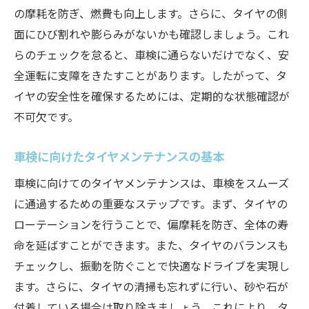
の摩耗を防ぎ、燃費も向上します。さらに、タイヤの側
略
面にひび割れや膨らみがないかも確認しましょう。これ
タイヤの状態を保つための簡単なメンテナ
らのチェックを怠ると、車検に通らないだけでなく、安
ンス
全運転に支障をきたすことがあります。したがって、タ
車検に通るためのタイヤの最適な管理法
イヤの安全性を確保するためには、定期的な状態確認が
定期メンテナンスでタイヤの安全性を確保
不可欠です。
する
車検に向けたタイヤメンテナンスの基本
車検に備えるタイヤのひび割れや摩耗の見分け
方
車検に向けてのタイヤメンテナンスは、車検をスムーズ
車検前にタイヤのひび割れを見つける方法
に通過するための重要なステップです。まず、タイヤの
摩耗とひび割れのタイヤを識別するチェッ
ローテーションを行うことで、偏摩耗を防ぎ、全体の寿
クポイント
命を延ばすことができます。また、タイヤのバランスも
チェックし、振動を防ぐことで快適なドライブを実現し
タイヤのひび割れが引き起こす安全性の問
ます。さらに、タイヤの清掃も忘れずに行い、砂や石が
題
付着している場合は取り除きましょう。これにより、タ