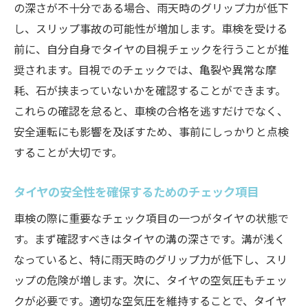
の深さが不十分である場合、雨天時のグリップ力が低下
車検通過の秘訣タイヤチェックで走行性能を向
し、スリップ事故の可能性が増加します。車検を受ける
上
前に、自分自身でタイヤの目視チェックを行うことが推
走行性能を高めるタイヤチェックのポイン
奨されます。目視でのチェックでは、亀裂や異常な摩
ト
耗、石が挟まっていないかを確認することができます。
車検に向けたタイヤ性能の最適化方法
これらの確認を怠ると、車検の合格を逃すだけでなく、
タイヤチェックがもたらす走行安定性の改
安全運転にも影響を及ぼすため、事前にしっかりと点検
善
することが大切です。
性能向上のための定期的なタイヤ点検法
タイヤの安全性を確保するためのチェック項目
車検合格に必要なタイヤの性能維持
走行性能を最大化するタイヤの選び方
車検の際に重要なチェック項目の一つがタイヤの状態で
安全な車検のためのタイヤメンテナンスのコツ
す。まず確認すべきはタイヤの溝の深さです。溝が浅く
なっていると、特に雨天時のグリップ力が低下し、スリ
車検前に行うべきタイヤメンテナンス一覧
ップの危険が増します。次に、タイヤの空気圧もチェッ
タイヤの寿命を延ばす日常的なケア方法
クが必要です。適切な空気圧を維持することで、タイヤ
車検に備えるためのタイヤメンテナンス戦