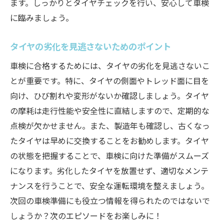
ます。しっかりとタイヤチェックを行い、安心して車検
車検を成功させるためのタイヤの重要性
に臨みましょう。
車検合格を目指すタイヤ状態チェックの徹底解
説
タイヤの劣化を見逃さないためのポイント
車検合格のためにタイヤチェックを徹底す
車検に合格するためには、タイヤの劣化を見逃さないこ
る方法
とが重要です。特に、タイヤの側面やトレッド面に目を
タイヤ状態の徹底チェックで車検基準をク
向け、ひび割れや変形がないか確認しましょう。タイヤ
リア
の摩耗は走行性能や安全性に直結しますので、定期的な
車検に備えたタイヤ検査の詳細ガイド
点検が欠かせません。また、製造年も確認し、古くなっ
タイヤの状態を正確に評価するためのポイ
たタイヤは早めに交換することをお勧めします。タイヤ
ント
の状態を把握することで、車検に向けた準備がスムーズ
車検合格に不可欠なタイヤチェックの手順
になります。劣化したタイヤを放置せず、適切なメンテ
徹底的なタイヤチェックで車検への不安を
ナンスを行うことで、安全な運転環境を整えましょう。
払拭
次回の車検準備にも役立つ情報を得られたのではないで
しょうか？次のエピソードをお楽しみに！