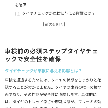
を確保
タイヤチェックが車検に与える影響とは？
車検前にタイヤの状態を確認する重要性
タイヤの安全性を確保するためのチェック
項目
車検に向けたタイヤメンテナンスの基本
車検前の必須ステップタイヤチェ
タイヤチェックで事前にリスクを回避する
ックで安全性を確保
方法
タイヤの劣化を見逃さないためのポイント
タイヤチェックが車検に与える影響とは？
タイヤの状態が車検合格の鍵摩耗具合を見逃す
車検を通過するためには、タイヤの状態をしっかりと確
な
認することが欠かせません。タイヤは車両の唯一の接地
車検合格に欠かせないタイヤ摩耗のチェッ
面であり、その性能が安全性に直結します。具体的に
ク法
は、タイヤのトレッド深さや摩耗状態が、ブレーキの効
摩耗したタイヤがもたらすリスクを知る