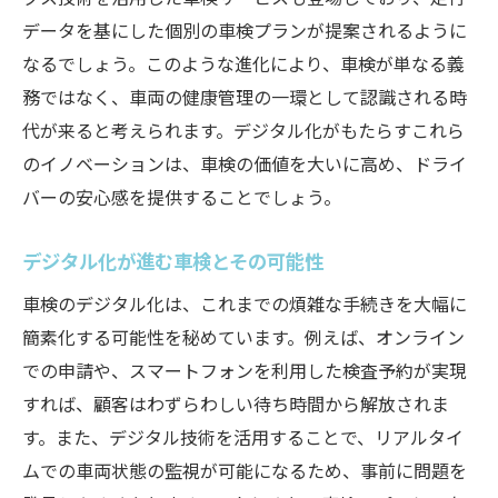
データを基にした個別の車検プランが提案されるように
車検のデジタル化で環境意識が変わる
なるでしょう。このような進化により、車検が単なる義
デジタル化で実現する車検の環境配慮
務ではなく、車両の健康管理の一環として認識される時
環境に優しい車検を実現するデジタル技術
代が来ると考えられます。デジタル化がもたらすこれら
デジタル化が進む車検業界の今と未来
のイノベーションは、車検の価値を大いに高め、ドライ
車検業界の現状とデジタル化の未来展望
バーの安心感を提供することでしょう。
デジタル化が進む車検業界の変革
デジタル化が進む車検とその可能性
車検業界におけるデジタル化の取り組み
車検業界の今後を左右するデジタル化の動
車検のデジタル化は、これまでの煩雑な手続きを大幅に
向
簡素化する可能性を秘めています。例えば、オンライン
での申請や、スマートフォンを利用した検査予約が実現
未来の車検業界を形作るデジタル技術
すれば、顧客はわずらわしい待ち時間から解放されま
デジタル化が進む車検業界の未来予測
す。また、デジタル技術を活用することで、リアルタイ
ムでの車両状態の監視が可能になるため、事前に問題を