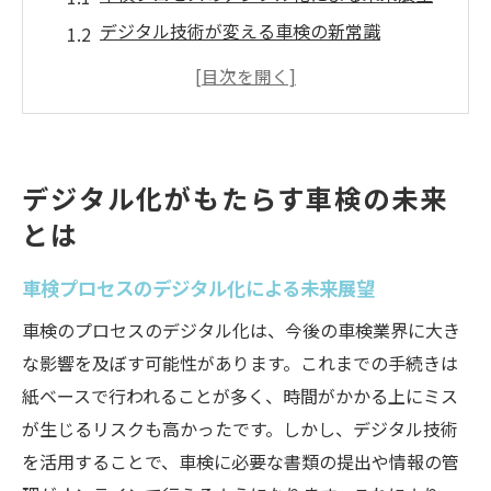
デジタル技術が変える車検の新常識
車検のデジタル化で見えてくる未来の形
車検の未来を左右するデジタルイノベーシ
ョン
デジタル化が進む車検とその可能性
デジタル化がもたらす車検の未来
未来の車検: デジタル化がもたらす変革
とは
車検のデジタル化で手続きが劇的に簡略化
車検プロセスのデジタル化による未来展望
手続き簡略化のためのデジタル化の具体例
車検手続きのデジタル化による時間短縮の
車検のプロセスのデジタル化は、今後の車検業界に大き
実現
な影響を及ぼす可能性があります。これまでの手続きは
デジタルツールで車検手続きが簡単に
紙ベースで行われることが多く、時間がかかる上にミス
が生じるリスクも高かったです。しかし、デジタル技術
車検手続きのデジタル化がもたらす効率性
を活用することで、車検に必要な書類の提出や情報の管
デジタル化で実現する手続きの簡略化