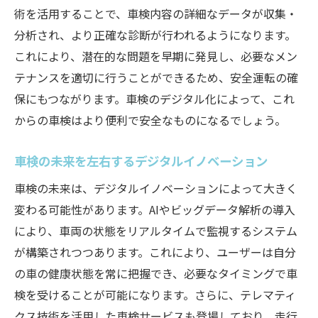
安全性と効率性を高める車検デジタル化の
術を活用することで、車検内容の詳細なデータが収集・
利点
分析され、より正確な診断が行われるようになります。
デジタル革命が車検に与える意外なメリット
これにより、潜在的な問題を早期に発見し、必要なメン
テナンスを適切に行うことができるため、安全運転の確
意外なメリットをもたらす車検のデジタル
保にもつながります。車検のデジタル化によって、これ
革命
からの車検はより便利で安全なものになるでしょう。
デジタル革命がもたらす車検の新たな利点
車検におけるデジタル化の意外なメリット
車検の未来を左右するデジタルイノベーション
デジタル革命が車検に与える隠れた利点
車検の未来は、デジタルイノベーションによって大きく
車検デジタル化で得られる意外なメリット
変わる可能性があります。AIやビッグデータ解析の導入
デジタル化がもたらす車検の意外な変化
により、車両の状態をリアルタイムで監視するシステム
車検のデジタル化がもたらす環境への配慮
が構築されつつあります。これにより、ユーザーは自分
環境配慮を促進する車検のデジタル化
の車の健康状態を常に把握でき、必要なタイミングで車
車検デジタル化が環境に与える影響
検を受けることが可能になります。さらに、テレマティ
クス技術を活用した車検サービスも登場しており、走行
環境への配慮を可能にする車検デジタル化