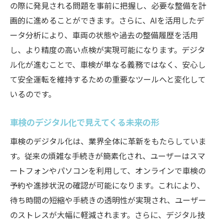
の際に発見される問題を事前に把握し、必要な整備を計
進化
画的に進めることができます。さらに、AIを活用したデ
デジタル化で実現する車検プロセスの快適
ータ分析により、車両の状態や過去の整備履歴を活用
さ
し、より精度の高い点検が実現可能になります。デジタ
車検プロセスの利便性を高めるデジタル技
ル化が進むことで、車検が単なる義務ではなく、安心し
術
て安全運転を維持するための重要なツールへと変化して
いるのです。
デジタル化で変わる車検体験の利便性
車検デジタル化の影響で安全性と効率性が向上
車検のデジタル化で見えてくる未来の形
デジタル化で向上する車検の安全性と効率
車検のデジタル化は、業界全体に革新をもたらしていま
性
す。従来の煩雑な手続きが簡素化され、ユーザーはスマ
車検の安全性向上を支えるデジタル技術
ートフォンやパソコンを利用して、オンラインで車検の
効率的な車検を実現するデジタル化の影響
予約や進捗状況の確認が可能になります。これにより、
車検デジタル化がもたらす安全性の変化
待ち時間の短縮や手続きの透明性が実現され、ユーザー
デジタル化による車検の効率性向上の事例
のストレスが大幅に軽減されます。さらに、デジタル技