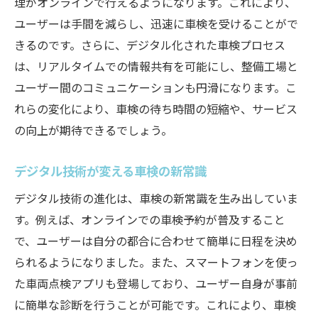
理がオンラインで行えるようになります。これにより、
車検手続きがデジタル化で劇的に変わる
ユーザーは手間を減らし、迅速に車検を受けることがで
車検の新時代を迎えるデジタル技術の革新
きるのです。さらに、デジタル化された車検プロセス
革新的デジタル技術が車検に与える影響
は、リアルタイムでの情報共有を可能にし、整備工場と
車検の新時代を切り開くデジタルテクノロ
ユーザー間のコミュニケーションも円滑になります。こ
ジー
れらの変化により、車検の待ち時間の短縮や、サービス
デジタル技術革新で変わる車検の時代
の向上が期待できるでしょう。
車検におけるデジタル技術の進化と未来
デジタル技術が変える車検の新常識
車検の新時代を迎える技術的変化
デジタル技術の進化は、車検の新常識を生み出していま
デジタル技術革新が生み出す車検の新時代
す。例えば、オンラインでの車検予約が普及すること
デジタル化で変わる車検プロセスの利便性
で、ユーザーは自分の都合に合わせて簡単に日程を決め
利便性向上のための車検プロセスのデジタ
られるようになりました。また、スマートフォンを使っ
ル化
た車両点検アプリも登場しており、ユーザー自身が事前
デジタル化がもたらす車検の利便性の向上
に簡単な診断を行うことが可能です。これにより、車検
車検プロセスのデジタル化による利便性の