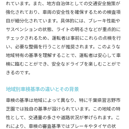
れています。また、地方自治体としての交通安全施策が
習志野市芝園での車検準備の流れ
強化されており、車両の安全性を確保するための検査項
車検に通過するための整備ポイント
目が細分化されています。具体的には、ブレーキ性能や
スムーズな車検のための事前準備
サスペンションの状態、ライトの明るさなどが重点的に
自分でできる車検前の点検方法
チェックされるため、運転者は事前にこれらの点検を行
い、必要な整備を行うことが推奨されます。このような
プロに任せるべき車検前の整備
地域特有の基準を理解することで、運転者は安心して車
最新の車検基準を知り安心なドライブを実現
検に臨むことができ、安全なドライブを楽しむことがで
安心なドライブのための最新車検基準
きるのです。
車検基準の更新情報を知る方法
ドライブの安全性を高める車検の役割
地域別車検基準の違いとその背景
車検基準と安全運転の関連性
車検の基準は地域によって異なり、特に千葉県習志野市
車検合格のための最新技術の活用
芝園では独自の基準が設けられています。この地域の特
習志野市芝園で期待される車検基準
性として、交通量の多さや道路状況が挙げられます。こ
習志野市芝園での車検手続きの流れを完全ガイ
れにより、車検の審査基準ではブレーキやタイヤの状