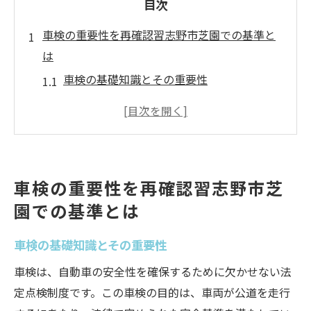
目次
車検の重要性を再確認習志野市芝園での基準と
は
車検の基礎知識とその重要性
習志野市芝園における車検基準の特長
地域別車検基準の違いとその背景
安全な車検を目指すためのポイント
習志野市芝園での車検における注意事項
車検の重要性を再確認習志野市芝
車検の不合格を防ぐための対策
園での基準とは
車検審査基準の変化に対応するための知識
車検の基礎知識とその重要性
最新の車検審査基準を把握する方法
車検基準の変更に伴う影響と対応策
車検は、自動車の安全性を確保するために欠かせない法
習志野市芝園での車検基準の進化
定点検制度です。この車検の目的は、車両が公道を走行