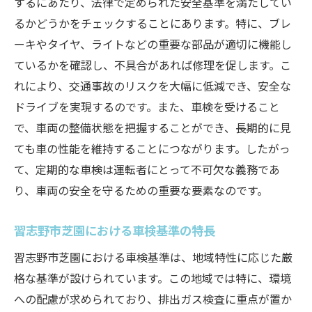
するにあたり、法律で定められた安全基準を満たしてい
車検における法改正とその影響
るかどうかをチェックすることにあります。特に、ブレ
適切な知識を得るための情報源
ーキやタイヤ、ライトなどの重要な部品が適切に機能し
車検基準の変化を見据えた予防策
ているかを確認し、不具合があれば修理を促します。こ
習志野市芝園で信頼できる車検の選び方
れにより、交通事故のリスクを大幅に低減でき、安全な
信頼できる車検業者を選ぶポイント
ドライブを実現するのです。また、車検を受けること
習志野市芝園でのおすすめ車検業者
で、車両の整備状態を把握することができ、長期的に見
車検業者の選定基準とチェックリスト
ても車の性能を維持することにつながります。したがっ
て、定期的な車検は運転者にとって不可欠な義務であ
口コミと実績から見る信頼性の判断
り、車両の安全を守るための重要な要素なのです。
コストパフォーマンスとサービス内容の比
較
習志野市芝園における車検基準の特長
地元での車検業者との信頼関係の築き方
習志野市芝園における車検基準は、地域特性に応じた厳
車検をスムーズに通過するための必須チェック
格な基準が設けられています。この地域では特に、環境
ポイント
への配慮が求められており、排出ガス検査に重点が置か
車検前に確認すべき基本チェックリスト