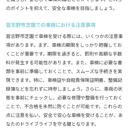
安全性向上のための車両メンテナンス
のポイントを抑えて、安全な車検を目指しましょう。
プロが教える効果的な安全対策
車検準備で特に注意すべき安全ポイント
習志野市芝園での車検における注意事項
車検基準を理解しトラブルなしのドライブを目
習志野市芝園で車検を受ける際には、いくつかの注意事
指そう
項があります。まず、車検の期限をしっかり把握してお
トラブル防止のための車検基準理解
くことが重要です。期限を過ぎると、罰則や高額な手数
習志野市芝園でのトラブルなしドライブの
料が発生する可能性があります。また、車検に必要な書
秘訣
類を事前に準備しておくことで、スムーズな手続きを実
車検基準に基づく安全運転の心構え
現できます。特に、車検証や自賠責保険証明書、整備記
車検基準を活用したトラブル回避策
録簿などを忘れずに持参しましょう。さらに、車両の状
態を事前にチェックし、必要な修理や整備を行っておく
習志野市芝園での安心ドライブを実現する
ことで、不合格を未然に防ぐことが可能です。これらの
ために
点に注意を払い、安全で安心な車検を受けることが、あ
トラブルを未然に防ぐための知識と対策
なたのドライブライフを守る鍵となります。