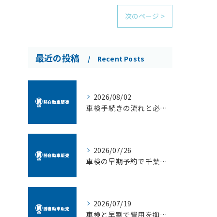
次のページ >
最近の投稿
Recent Posts
2026/08/02
車検手続きの流れと必要書類を徹底解説初心者でも当日迷わず完了する方法
2026/07/26
車検の早期予約で千葉県習志野市奏の杜エリアの割引や即日対応を叶えるポイント
2026/07/19
車検と早割で費用を抑える最適タイミングとメリット徹底解説