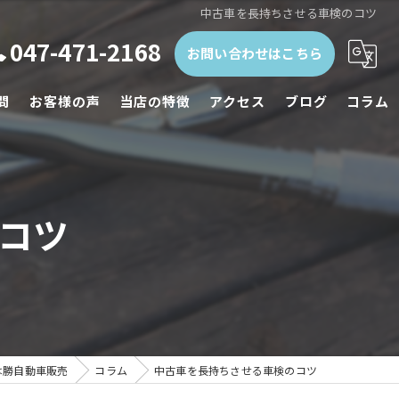
中古車を長持ちさせる車検のコツ
047-471-2168
お問い合わせはこちら
問
お客様の声
当店の特徴
アクセス
ブログ
コラム
鈑金塗装
整備
コツ
中古車販売
事故
廃車
は勝自動車販売
コラム
中古車を長持ちさせる車検のコツ