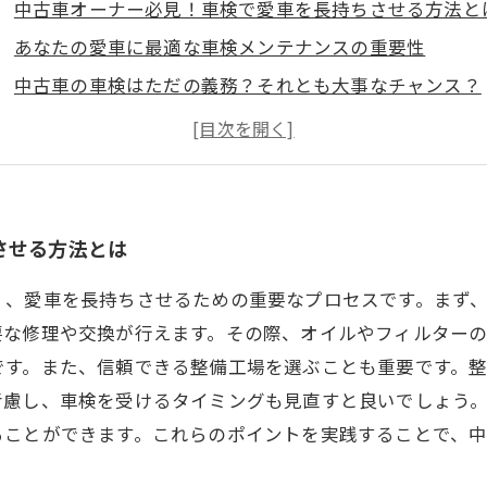
中古車オーナー必見！車検で愛車を長持ちさせる方法と
あなたの愛車に最適な車検メンテナンスの重要性
中古車の車検はただの義務？それとも大事なチャンス？
パーツ選びが命！中古車を守るための整備のコツ
安心して走るために知っておきたい車検の実践ポイント
実際の体験談から学ぶ！車検で変わった愛車の性能
中古車を長く愛用するための車検の総まとめ
させる方法とは
く、愛車を長持ちさせるための重要なプロセスです。まず
要な修理や交換が行えます。その際、オイルやフィルター
です。また、信頼できる整備工場を選ぶことも重要です。
考慮し、車検を受けるタイミングも見直すと良いでしょう
ることができます。これらのポイントを実践することで、