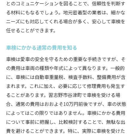
とのコミュニケーションを図ることで、信頼性を判断す
口コミサイトの活用法
る材料にもなるでしょう。地元密着型の業者は、細かな
実際の利用者の声を参考にする
ニーズにも対応してくれる場合が多く、安心して車検を
評価が高い業者の選び方
任せることができます。
口コミを信用する際の注意点
車検にかかる通常の費用を知る
地元の評判を活用する
ネガティブな口コミの見極め方
車検は愛車の安全を守るための重要な手続きですが、そ
習志野市谷津町での車検費用を抑える秘訣
の費用は車両の種類や年式によって異なります。一般的
に、車検には自動車重量税、検査手数料、整備費用が含
車検前の事前準備で費用削減
まれます。これに加え、必要に応じて修理費用も発生す
クーポンや割引を活用する方法
ることがあります。習志野市谷津町で車検を受ける場
必要な整備だけを集中する
合、通常の費用はおおよそ10万円前後ですが、車の状態
無駄な出費を抑えるための戦略
によってはこの限りではありません。車検にかかる費用
長期的なメンテナンス計画の立案
について事前に把握し、比較検討することで、無駄な出
費用を抑えるための交渉術
費を避けることができます。特に、実際に車検を受けた