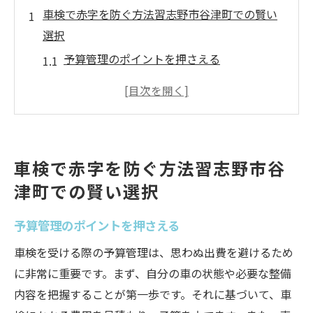
車検で赤字を防ぐ方法習志野市谷津町での賢い
選択
予算管理のポイントを押さえる
地元で最適な業者を見つけるためのステッ
プ
車検にかかる通常の費用を知る
見積もり比較でコストを削減
車検で赤字を防ぐ方法習志野市谷
必要な整備と不要な整備を見極める
津町での賢い選択
計画的なメンテナンスで長期的な節約
安心の車検体験習志野市谷津町での信頼の業者
予算管理のポイントを押さえる
選び
車検を受ける際の予算管理は、思わぬ出費を避けるため
信頼できる業者の特徴とは
に非常に重要です。まず、自分の車の状態や必要な整備
アフターサービスの重要性
内容を把握することが第一歩です。それに基づいて、車