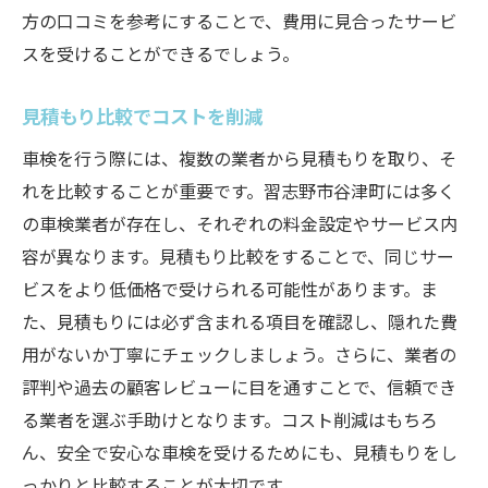
車検を賢く選ぶ習志野市谷津町での成功事例
方の口コミを参考にすることで、費用に見合ったサービ
スを受けることができるでしょう。
実際の成功事例から学ぶ
地元の成功事例を参考にする
見積もり比較でコストを削減
効果的な選択がもたらすメリット
車検を行う際には、複数の業者から見積もりを取り、そ
成功事例に見る費用対効果
れを比較することが重要です。習志野市谷津町には多く
事例分析から得られる知見
の車検業者が存在し、それぞれの料金設定やサービス内
成功の秘訣を徹底解説
容が異なります。見積もり比較をすることで、同じサー
習志野市谷津町の車検業者信頼性を見極める方
ビスをより低価格で受けられる可能性があります。ま
法
た、見積もりには必ず含まれる項目を確認し、隠れた費
信頼性評価の基準とは
用がないか丁寧にチェックしましょう。さらに、業者の
認証資格と技術力の確認方法
評判や過去の顧客レビューに目を通すことで、信頼でき
る業者を選ぶ手助けとなります。コスト削減はもちろ
実績をもとに選ぶポイント
ん、安全で安心な車検を受けるためにも、見積もりをし
信頼性調査のステップバイステップ
っかりと比較することが大切です。