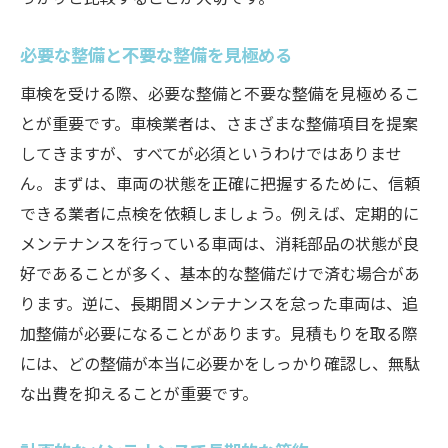
長期的な信頼関係の築き方
安心して任せられる業者とは
必要な整備と不要な整備を見極める
安心のカーライフを支える習志野市谷津町の車
車検を受ける際、必要な整備と不要な整備を見極めるこ
検ガイド
とが重要です。車検業者は、さまざまな整備項目を提案
安心のカーライフ実現への道
してきますが、すべてが必須というわけではありませ
車検ガイドで適切なプランを選ぶ
ん。まずは、車両の状態を正確に把握するために、信頼
定期的な点検がもたらす安心感
できる業者に点検を依頼しましょう。例えば、定期的に
車検後のフォローアップサービス
メンテナンスを行っている車両は、消耗部品の状態が良
好であることが多く、基本的な整備だけで済む場合があ
安全運転のための車検知識
ります。逆に、長期間メンテナンスを怠った車両は、追
カーライフをより良くするために
加整備が必要になることがあります。見積もりを取る際
には、どの整備が本当に必要かをしっかり確認し、無駄
な出費を抑えることが重要です。