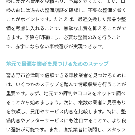
地元の評判をチェックする方法
検にかかる費用を見積もり、予算を立てます。また、車
検の前には過去の整備履歴を確認し、不要な整備を省く
安全性を重視した車検の選び方
ことがポイントです。たとえば、最近交換した部品や整
顧客レビューを活用した選択
備を考慮に入れることで、無駄な出費を抑えることがで
技術とサービスが優れた業者を選ぶ
きます。予算を明確にし、必要な整備のみを行うこと
費用対効果を重視した車検習志野市谷津町のお
で、赤字にならない車検選びが実現できます。
すすめポイント
価格とサービス内容を比較する
地元で最適な業者を見つけるためのステップ
費用対効果が高い業者の見分け方
習志野市谷津町で信頼できる車検業者を見つけるために
予算に合った最適なプラン選び
は、いくつかのステップを踏んで情報収集を行うことが
コストパフォーマンスを重視する理由
重要です。まず、地元での評判や口コミをネットで調べ
事前見積もりの重要性
ることから始めましょう。次に、複数の業者に見積もり
を依頼し、費用やサービス内容を比較します。特に、整
長期的な視点でサービスを評価
備内容やアフターサービスにも注目することで、より良
口コミ活用で見つける習志野市谷津町の優良車
い選択が可能です。また、直接業者に訪問し、スタッフ
検業者