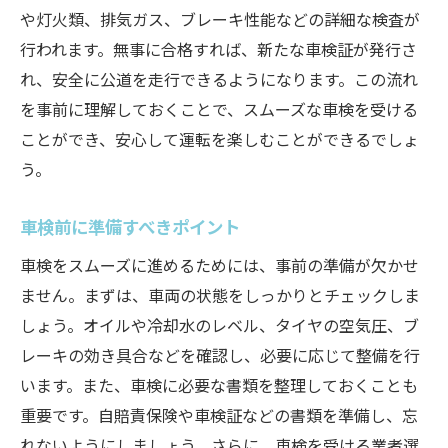
袖ケ浦での車検新車のような走行性能を手に入
や灯火類、排気ガス、ブレーキ性能などの詳細な検査が
れる秘訣
行われます。無事に合格すれば、新たな車検証が発行さ
れ、安全に公道を走行できるようになります。この流れ
走行性能を左右する整備とは
を事前に理解しておくことで、スムーズな車検を受ける
タイヤとブレーキの状態確認
ことができ、安心して運転を楽しむことができるでしょ
エンジンの性能を最大化する方法
う。
燃費向上に繋がる日常のケア
長持ちする車のためのメンテナンス
車検前に準備すべきポイント
袖ケ浦で見つける理想の車検整備
車検をスムーズに進めるためには、事前の準備が欠かせ
初めての方でも安心袖ケ浦での車検体験談
ません。まずは、車両の状態をしっかりとチェックしま
初めての車検で心得たいこと
しょう。オイルや冷却水のレベル、タイヤの空気圧、ブ
袖ケ浦で初めての車検を受けた方の感想
レーキの効き具合などを確認し、必要に応じて整備を行
います。また、車検に必要な書類を整理しておくことも
初心者でも分かる車検手続きの流れ
重要です。自賠責保険や車検証などの書類を準備し、忘
安心して任せられるスタッフの対応
れないようにしましょう。さらに、車検を受ける業者選