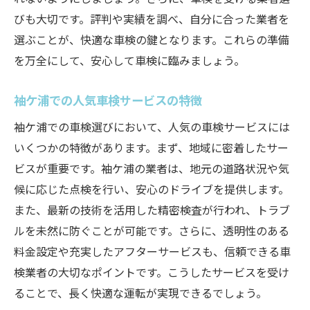
トラブルを未然に防ぐための事前準備
びも大切です。評判や実績を調べ、自分に合った業者を
袖ケ浦で初めての車検選びのポイント
選ぶことが、快適な車検の鍵となります。これらの準備
車検後のアフターケアが重要袖ケ浦で安心を持
を万全にして、安心して車検に臨みましょう。
続する方法
アフターケアの必要性とその内容
袖ケ浦での人気車検サービスの特徴
袖ケ浦で受けられる信頼のアフターサービ
袖ケ浦での車検選びにおいて、人気の車検サービスには
ス
いくつかの特徴があります。まず、地域に密着したサー
定期点検の重要性を再確認
ビスが重要です。袖ケ浦の業者は、地元の道路状況や気
長期間安心して乗るためのケア方法
候に応じた点検を行い、安心のドライブを提供します。
また、最新の技術を活用した精密検査が行われ、トラブ
トラブルの早期発見が安心に繋がる
ルを未然に防ぐことが可能です。さらに、透明性のある
車検後も続けたいメンテナンスの習慣
料金設定や充実したアフターサービスも、信頼できる車
検業者の大切なポイントです。こうしたサービスを受け
ることで、長く快適な運転が実現できるでしょう。