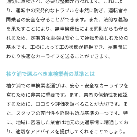
適切に点検され、必要な整備が行われます。これによ
保証内容をしっかり把握する
り、運転中の突発的なトラブルを未然に防ぎ、運転者や
地元での実績を有する業者の選び方
同乗者の安全を守ることができます。また、法的な義務
車検の流れを徹底解説袖ケ浦で安心のドライブ
を果たすことにより、無車検運転による罰則からも守ら
を実現
れるため、定期的な車検は安心して運転を楽しむための
受付から検査終了までのプロセスを確認
基本です。車検によって車の状態が把握でき、長期間に
袖ケ浦の具体的な車検手続きについて
わたり快適なカーライフを送ることができます。
車検中にチェックされる項目一覧
袖ケ浦で選ぶべき車検業者の基準とは
メンテナンスの必要性とその範囲
不具合が見つかった場合の対処法
袖ケ浦での車検業者選びは、安心・安全なカーライフを
営むために非常に重要です。まず、業者の信頼性を確認
袖ケ浦での車検で気をつけること
するために、口コミや評価を調べることが大切です。ま
料金だけじゃない車検選びの重要なポイントを
た、スタッフの専門性や経験も選ぶ基準の一つです。特
チェック
に、地域に密着した業者は地元の交通事情に精通してお
車検料金に含まれる内容を確認
り、適切なアドバイスを提供してくれることでしょう。
追加料金が発生するケースとは