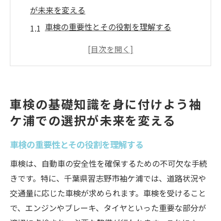
が未来を変える
車検の重要性とその役割を理解する
袖ケ浦で選ぶべき車検業者の基準とは
法的な車検の流れを知っておこう
車検前に準備すべきポイント
袖ケ浦での人気車検サービスの特徴
車検の基礎知識を身に付けよう袖
賢い選択をするための情報収集の方法
ケ浦での選択が未来を変える
習志野市での車検選び信頼できる業者の特徴と
は
車検の重要性とその役割を理解する
技術力の高さが信頼の証明
車検は、自動車の安全性を確保するための不可欠な手続
透明性のあるサービスの提供
きです。特に、千葉県習志野市袖ケ浦では、道路状況や
口コミ評価で選ぶ習志野市の車検
交通量に応じた車検が求められます。車検を受けること
で、エンジンやブレーキ、タイヤといった重要な部分が
アフターサービスの充実度を確認