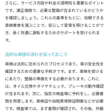
さらに、サービス内容や料金の透明性も重要なポイント
サービスパッケージの内容を比較
です。適正価格で、必要な整備が含まれているかどうか
長期的な視点で見る車検のコスト
を確認しましょう。これらの基準をもとに、信頼できる
割引やキャンペーンの利用法
車検業者を選ぶことで、安心して愛車を預けることがで
き、長く快適に運転するためのサポートを受けられま
袖ケ浦でコストパフォーマンスの高い車検
す。
選び
プロの視点から見る車検で差がつくメンテナン
法的な車検の流れを知っておこう
スとは
車検は法的に定められたプロセスであり、車の安全性を
プロが重視するメンテナンスポイント
確認するための重要な手続きです。まず、車検を受ける
予防整備の重要性を知ろう
にあたり、整備の準備をする必要があります。これに
車検と同時に行うべき整備内容
は、オイル交換やタイヤチェック、ブレーキの動作確認
燃費改善に繋がるメンテナンスの工夫
が含まれます。次に、指定の検査場に予約をし、必要書
安全性能を高めるための点検
類を用意します。車検証や自賠責保険証明書などが必要
袖ケ浦のプロが教えるメンテナンス術
です。検査場では、まず書類が確認され、その後、外観