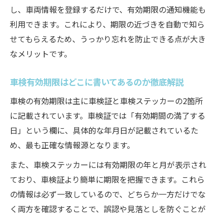
ICタグやQRコードで車検有効期限を確認す
し、車両情報を登録するだけで、有効期限の通知機能も
るコツ
利用できます。これにより、期限の近づきを自動で知ら
最新車検証の有効期限確認で失敗しないポ
せてもらえるため、うっかり忘れを防止できる点が大き
イント
なメリットです。
車検有効期限が記載されている場所を徹底
車検有効期限はどこに書いてあるのか徹底解説
解説
車検の有効期限は主に車検証と車検ステッカーの2箇所
車検有効期限を守るリマインダー活用術
に記載されています。車検証では「有効期間の満了する
車検有効期限管理に役立つリマインダー設
日」という欄に、具体的な年月日が記載されているた
定法
め、最も正確な情報源となります。
カレンダーアプリで車検有効期限を忘れず
管理
また、車検ステッカーには有効期限の年と月が表示され
ており、車検証より簡単に期限を把握できます。これら
車検有効期限1ヶ月前の通知活用で安心対策
の情報は必ず一致しているので、どちらか一方だけでな
車検有効期限リマインダー活用の実践ポイ
く両方を確認することで、誤認や見落としを防ぐことが
ント