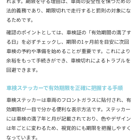
れます。期限を守る理由は、車両の安全性を保つための
有効期限切れの罰則と車検切れ時の対処手
法的義務であり、期限切れで走行すると罰則の対象にな
順
るためです。
車検有効期限を守るための予防策と注意点
確認のポイントとしては、車検証の「有効期間の満了す
車検有効期限が変わるケースへの対応法
る日」を必ずチェックし、期限の1ヶ月前を目安に次回
満了日を見逃さない車検シールの読み方
車検の予約や準備を始めることが重要です。これにより
余裕をもって手続きができ、車検切れによるトラブルを
車検有効期限シールの正しい見方と読み取
回避できます。
り方
車検シール表面と裏面の有効期限確認ポイ
車検ステッカーで有効期限を正確に把握する手順
ント
車検ステッカーは車両のフロントガラスに貼付され、有
車検有効期限シールが伝える満了日の意味
効期限が一目で分かる便利な表示方法です。ステッカー
車検シール貼り場所と有効期限確認のコツ
には車検の満了年と月が記載されており、色やデザイン
車検有効期限シールの貼り方と注意点を解
は年ごとに変わるため、視覚的にも期限を把握しやすく
説
なっています。