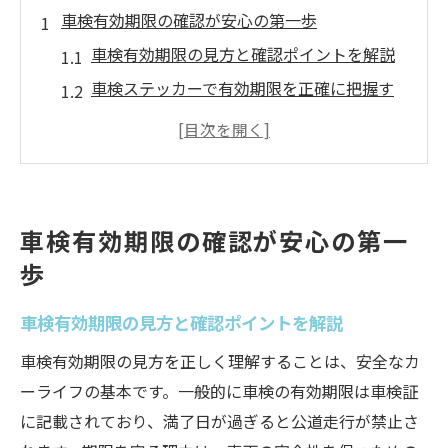
車検有効期限の確認が安心の第一歩
車検有効期限の見方と確認ポイントを解説
車検ステッカーで有効期限を正確に把握す
る手順
電子車検証で車検有効期限をチェックする
方法
車検有効期限はどこに書いてあるのか徹底
車検有効期限の確認が安心の第一
解説
歩
車検有効期限確認で安心カーライフを実現
有効期限切れリスクを避ける実践策
車検有効期限の見方と確認ポイントを解説
車検有効期限切れを未然に防ぐスケジュー
車検有効期限の見方を正しく理解することは、安全なカ
ル管理法
ーライフの基本です。一般的に車検の有効期限は車検証
車検有効期限1ヶ月前の準備が安全運転のカ
に記載されており、満了日が過ぎると公道走行が禁止さ
ギ