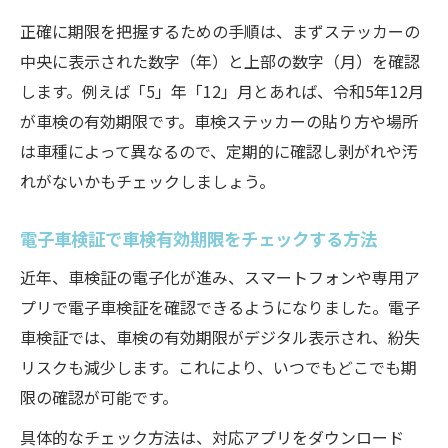
期限が過ぎた時の意外な落とし穴に注意
正確に期限を把握するための手順は、まずステッカーの
車検有効期限過ぎたら起こる罰則と影響
中央に表示された数字（年）と上部の数字（月）を確認
車検が1日でも切れた時のリスクと対処法
します。例えば「5」年「12」月とあれば、令和5年12月
車検有効期限切れた場合の公道走行の禁止
が車検の有効期限です。車検ステッカーの貼り方や場所
事項
は車種によって異なるので、定期的に確認し剥がれや汚
車検有効期限切れに気づいた時の緊急対応
れがないかもチェックしましょう。
策
車検有効期限を超えた後の再取得手続きの
電子車検証で車検有効期限をチェックする方法
流れ
近年、車検証の電子化が進み、スマートフォンや専用ア
最新車検証で有効期限を素早く把握する方法
プリで電子車検証を確認できるようになりました。電子
電子車検証で車検有効期限を素早く確認す
車検証では、車検の有効期限がデジタル表示され、紛失
る手順
リスクも減少します。これにより、いつでもどこでも期
限の確認が可能です。
車検証閲覧アプリを使った有効期限チェッ
ク方法
具体的なチェック方法は、対応アプリをダウンロード