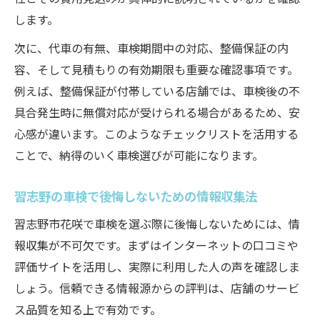
習志野の車検で見積もりを正確に依頼する
します。
方法
次に、代車の有無、車検期間中の対応、整備保証の内
タイヤ・部品交換時の費用を事前に確認す
容、そして見積もりの有効期限も重要な確認事項です。
るコツ
例えば、整備保証が付帯している店舗では、車検後の不
車検費用の内訳を理解して賢く節約する方
具合発生時に無償対応が受けられる場合があるため、安
法
心感が違います。このようなチェックリストを活用する
花咲エリアでの車検予約時の注意事項
ことで、納得のいく車検選びが可能になります。
習志野の車検で後悔しないための情報収集法
習志野市花咲で車検を選ぶ際に後悔しないためには、情
報収集が不可欠です。まずはインターネットの口コミや
評価サイトを活用し、実際に利用した人の声を確認しま
しょう。信頼できる情報源からの評判は、店舗のサービ
ス品質を知る上で有効です。