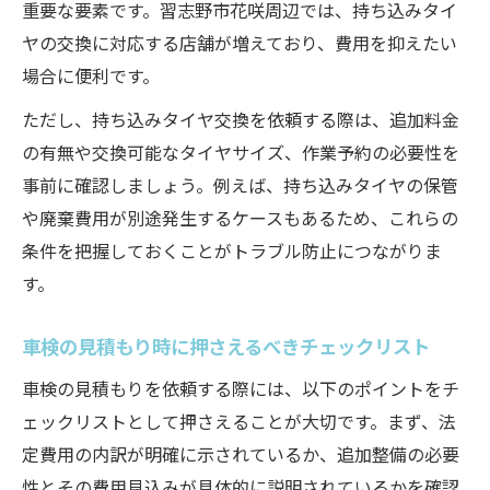
重要な要素です。習志野市花咲周辺では、持ち込みタイ
持ち込み対応の車検やタイヤ交換も解説
ヤの交換に対応する店舗が増えており、費用を抑えたい
持ち込みタイヤ交換ができる車検店の選び
場合に便利です。
方
ただし、持ち込みタイヤ交換を依頼する際は、追加料金
車検と同時にタイヤ交換を依頼するメリッ
の有無や交換可能なタイヤサイズ、作業予約の必要性を
ト
事前に確認しましょう。例えば、持ち込みタイヤの保管
習志野市で持ち込み可能な車検サービスの
や廃棄費用が別途発生するケースもあるため、これらの
特徴
条件を把握しておくことがトラブル防止につながりま
格安タイヤ交換と車検を賢く組み合わせる
す。
方法
車検の見積もり時に押さえるべきチェックリスト
持ち込み時の注意点と車検時の流れを解説
車検の見積もりを依頼する際には、以下のポイントをチ
予想外の追加費用を防ぐ車検のコツ
ェックリストとして押さえることが大切です。まず、法
車検で追加費用が発生しやすいポイントと
定費用の内訳が明確に示されているか、追加整備の必要
対策
性とその費用見込みが具体的に説明されているかを確認