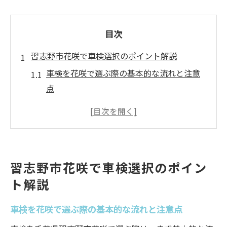
目次
習志野市花咲で車検選択のポイント解説
車検を花咲で選ぶ際の基本的な流れと注意
点
習志野市の車検で比較したい費用とサービ
スの違い
タイヤ交換や持ち込み対応も車検選びの重
要ポイント
習志野市花咲で車検選択のポイン
車検の見積もり時に押さえるべきチェック
ト解説
リスト
習志野の車検で後悔しないための情報収集
車検を花咲で選ぶ際の基本的な流れと注意点
法