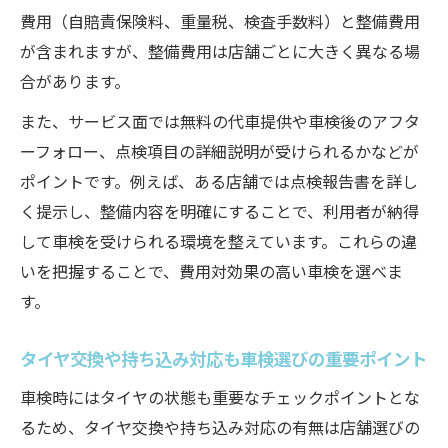
費用（自賠責保険料、重量税、検査手数料）と整備費用
習志野の車検で納得できる料金を実現する
が含まれますが、整備費用は店舗ごとに大きく異なる場
コツ
合があります。
タイヤ交換やオイル交換も一緒に依頼する
方法
また、サービス面では無料の代車提供や車検後のアフタ
ーフォロー、点検項目の詳細説明が受けられるかなどが
花咲エリアの車検店で重視したいポイント
ポイントです。例えば、ある店舗では点検報告書を詳し
初心者が車検を選ぶときの注意点
く提示し、整備内容を明確にすることで、利用者が納得
車検初心者が陥りやすいトラブルとその対
して車検を受けられる環境を整えています。これらの違
策
いを把握することで、費用対効果の高い車検を選べま
習志野で車検を初めて選ぶ際のチェックポ
す。
イント
タイヤ交換や見積もり時の追加費用に注意
タイヤ交換や持ち込み対応も車検選びの重要ポイント
車検費用の見える化で安心して依頼する方
車検時にはタイヤの状態も重要なチェックポイントとな
法
るため、タイヤ交換や持ち込み対応の有無は店舗選びの
ユーザー車検の落とし穴と店舗選択の違い