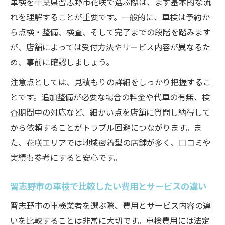
車検を千葉県習志野市花咲で選ぶ際は、まず基本的な流
車検に強い習志野エリアの選び方とは
れを理解することが重要です。一般的に、車検は予約か
車検に強い店舗の特徴と選び方のポイント
ら点検・整備、検査、そして完了までの段階を踏みます
習志野で人気の車検サービスと選ばれる理
が、店舗によっては受付方法やサービス内容が異なるた
由
め、事前に確認しましょう。
タイヤ交換や持ち込み可の車検店を効率よ
注意点としては、見積もりの詳細をしっかり把握するこ
く探す方法
とです。追加整備が必要な場合の料金や代車の有無、検
車検を依頼する際の信頼できる店舗の見極
査期間中の対応など、細かい点を店舗に質問し納得して
め方
から依頼することがトラブル回避につながります。ま
習志野エリアで車検費用を抑える比較ポイ
た、花咲エリアでは地域密着型の店舗が多く、口コミや
ント
実績も参考にすると安心です。
花咲で安心できる車検の選択肢を探る
習志野市の車検で比較したい費用とサービスの違い
花咲周辺で安心できる車検サービスの見つ
け方
習志野市の車検業者を選ぶ際、費用とサービス内容の違
車検の持ち込み対応や整備保証も選択肢に
いを比較することは非常に大切です。車検費用には法定