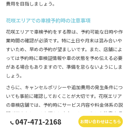
費用を目指しましょう。
花咲エリアでの車検予約時の注意事項
花咲エリアで車検予約をする際は、予約可能な日時や作
業時間の確認が必須です。特に土日や月末は混み合いや
すいため、早めの予約が望ましいです。また、店舗によ
っては予約時に車検証情報や車の状態を予め伝える必要
がある場合もありますので、準備を怠らないようにしま
しょう。
さらに、キャンセルポリシーや追加費用の発生条件につ
いても事前に確認しておくことが大切です。花咲エリア
の車検店舗では、予約時にサービス内容や料金体系の説
明が丁寧なところを選ぶと安心です。こうした注意事項
047-471-2168
お問い合わせはこちら
を守ることで、スムーズかつトラブルの少ない車検予約
が実現できます。