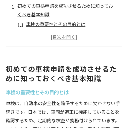
初めての車検申請を成功させるために知ってお
くべき基本知識
車検の重要性とその目的とは
初めての車検申請でよくある疑問を解決
習志野市本大久保での車検申請の流れを理
解する
車検の基準と合格するためのポイント
初めての車検申請を成功させるた
初心者におすすめの車検情報収集方法
めに知っておくべき基本知識
車検申請におけるコストと時間の目安
習志野市本大久保でのスムーズな車検手続きを
車検の重要性とその目的とは
目指すための準備
車検は、自動車の安全性を確保するために欠かせない手
車検予約の重要性と便利な方法
続きです。日本では、車両が適正に機能していることを
予算に合わせた車検の計画を立てる
確認するため、定期的な検査が義務付けられています。