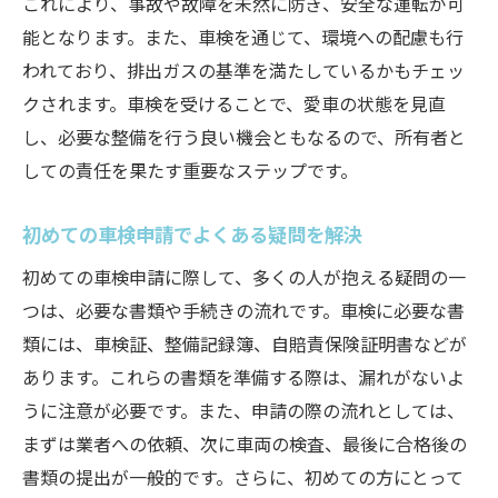
必要な事前整備とそのチェックリスト
これにより、事故や故障を未然に防ぎ、安全な運転が可
能となります。また、車検を通じて、環境への配慮も行
地元特有の車検関連情報を集める
われており、排出ガスの基準を満たしているかもチェッ
習志野市本大久保での車検手続きの流れ
クされます。車検を受けることで、愛車の状態を見直
専門家に相談して不安を解消する方法
し、必要な整備を行う良い機会ともなるので、所有者と
車検申請に必要な書類とその準備方法を徹底解
しての責任を果たす重要なステップです。
説
車検申請に必要な書類リスト
初めての車検申請でよくある疑問を解決
書類を揃える際の注意点とポイント
初めての車検申請に際して、多くの人が抱える疑問の一
オンラインでの車検書類申請方法
つは、必要な書類や手続きの流れです。車検に必要な書
習志野市本大久保の役所での手続きガイド
類には、車検証、整備記録簿、自賠責保険証明書などが
書類不備を防ぐためのチェック方法
あります。これらの書類を準備する際は、漏れがないよ
うに注意が必要です。また、申請の際の流れとしては、
書類提出のタイミングと最適な時期
まずは業者への依頼、次に車両の検査、最後に合格後の
地元特有の車検情報を活用してトラブルを未然
書類の提出が一般的です。さらに、初めての方にとって
に防ぐ