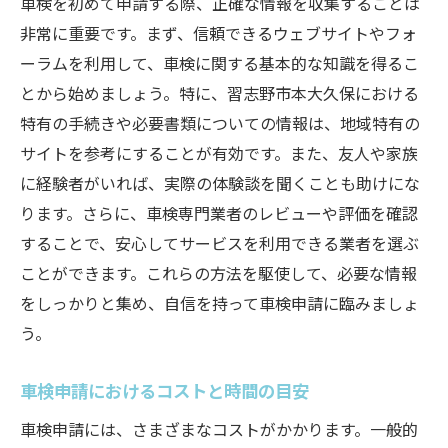
車検を初めて申請する際、正確な情報を収集することは
車内の機器動作確認リスト
非常に重要です。まず、信頼できるウェブサイトやフォ
車検前に行うべき試運転の重要性
ーラムを利用して、車検に関する基本的な知識を得るこ
安心して車検をクリアするための最終的なステ
とから始めましょう。特に、習志野市本大久保における
ップ
特有の手続きや必要書類についての情報は、地域特有の
最終チェックで見落としを防ぐ方法
サイトを参考にすることが有効です。また、友人や家族
車検当日の流れと注意点
に経験者がいれば、実際の体験談を聞くことも助けにな
予備費用の準備で安心を確保
ります。さらに、車検専門業者のレビューや評価を確認
車検後のメンテナンス計画を立てる
することで、安心してサービスを利用できる業者を選ぶ
ことができます。これらの方法を駆使して、必要な情報
習志野市での車検後のサポート活用法
をしっかりと集め、自信を持って車検申請に臨みましょ
合格後の証書受け取りとその保管
う。
車検申請におけるコストと時間の目安
車検申請には、さまざまなコストがかかります。一般的