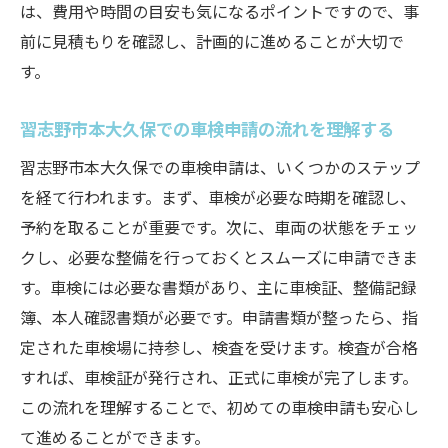
は、費用や時間の目安も気になるポイントですので、事
習志野市本大久保ならではの車検制度
前に見積もりを確認し、計画的に進めることが大切で
地元で評判の良い車検業者を探す方法
す。
地域の口コミを活用した情報収集
地元の交通事情を考慮した車検準備
習志野市本大久保での車検申請の流れを理解する
習志野市の車検で注意すべきポイント
習志野市本大久保での車検申請は、いくつかのステップ
車検後の地元でのサポート体制
を経て行われます。まず、車検が必要な時期を確認し、
専門業者選びが車検成功への鍵となる理由とそ
予約を取ることが重要です。次に、車両の状態をチェッ
の基準
クし、必要な整備を行っておくとスムーズに申請できま
す。車検には必要な書類があり、主に車検証、整備記録
信頼できる車検業者を選ぶ際の基準
簿、本人確認書類が必要です。申請書類が整ったら、指
過去の実績を確認する方法
定された車検場に持参し、検査を受けます。検査が合格
車検の評判を知るためのチェックポイント
すれば、車検証が発行され、正式に車検が完了します。
専門業者のサービス内容と費用を比較
この流れを理解することで、初めての車検申請も安心し
習志野市本大久保の優良業者リスト
て進めることができます。