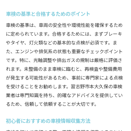
契約前に確認すべき重要事項
車検の基準と合格するためのポイント
地元習志野市で信頼される車検業者の見つけ方
経験豊富なスタッフがいる業者の特徴
車検の基準は、車両の安全性や環境性能を確保するため
地元の口コミサイトでの業者評価を確認
に定められています。合格するためには、まずブレーキ
やタイヤ、灯火類などの基本的な点検が必須です。ま
直接訪問して業者の対応をチェック
た、エンジンや排気系の状態も重要なチェックポイント
無料相談を活用して業者の質を見極める
です。特に、光軸調整や排出ガスの規制は厳格に評価さ
習志野市で長年信頼を受ける業者の条件
れます。未整備のまま車検に臨むと、再検査や整備費用
地元特有のサービスを提供する業者を探す
が発生する可能性があるため、事前に専門家による点検
車検前に確認すべき重要なチェックポイント
を受けることをお勧めします。習志野市本大久保の車検
タイヤやブレーキの状態を事前に確認
業者は専門知識を持ち、的確なアドバイスを提供してい
エンジンオイルや冷却水のチェック方法
るため、信頼して依頼することが大切です。
電装系の確認とバッテリーの点検
初心者におすすめの車検情報収集方法
車体の損傷や錆の有無を見つける方法