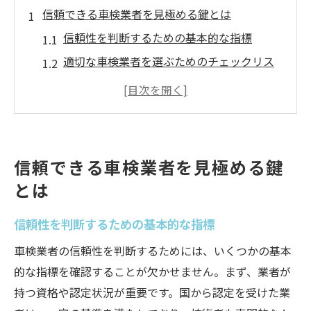
信頼できる車検業者を見極める鍵とは
信頼性を判断するための基本的な指標
適切な車検業者を選ぶためのチェックリス
ト
業者の認定状況とその重要性
信頼できる業者の共通点とは
サービス内容の透明性を確認する方法
信頼できる車検業者を見極める鍵
初めて車検を受ける際の注意点
とは
口コミで探る優良車検業者の選び方
信頼性を判断するための基本的な指標
口コミサイトの利用法と注意点
実際の利用者の声をどう活かすか
車検業者の信頼性を判断するためには、いくつかの基本
地域ごとの評判を調べる方法
的な指標を確認することが欠かせません。まず、業者が
持つ資格や認定状況が重要です。国から認定を受けた業
口コミでの評価ポイントの見方