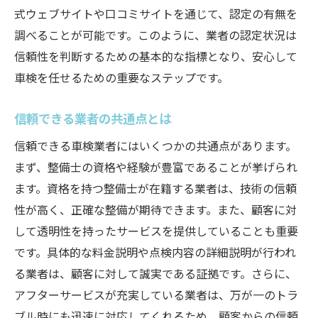
式ウェブサイトや口コミサイトを通じて、認定の有無を
長期的視点での費用削減策
調べることが可能です。このように、業者の認定状況は
必要なサービスだけを選ぶポイント
信頼性を判断するための基本的な指標となり、安心して
予算内での最適な選択肢を探す
車検を任せるための重要なステップです。
安全なドライブのために必要な車検業者の条件
信頼できる業者の共通点とは
安全性を保証するための基準
信頼性と安全性の関連性
信頼できる車検業者にはいくつかの共通点があります。
まず、整備士の資格や経験が豊富であることが挙げられ
安心して利用できる業者の特徴
ます。資格を持つ整備士が在籍する業者は、技術の信頼
安全運転を支えるサービス内容
性が高く、正確な整備が期待できます。また、顧客に対
事故を未然に防ぐための検査項目
して透明性を持ったサービスを提供していることも重要
安全を重視したサービスの選び方
です。具体的な料金説明や点検内容の詳細説明が行われ
実績から読む信頼できる車検業者の選び方
る業者は、顧客に対して誠実である証拠です。さらに、
過去の実績が示す信頼性の証
アフターサービスが充実している業者は、万が一のトラ
実績に基づく客観的な評価方法
ブル時にも迅速に対応してくれるため、顧客からの信頼