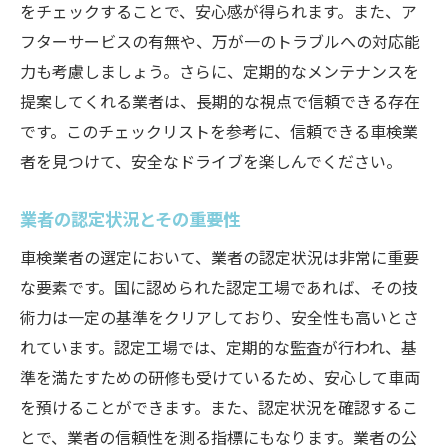
整備士の経験とスキルの確認方法
をチェックすることで、安心感が得られます。また、ア
専門資格を持つ業者の選び方
フターサービスの有無や、万が一のトラブルへの対応能
力も考慮しましょう。さらに、定期的なメンテナンスを
資格取得の裏にある技術力の証明
提案してくれる業者は、長期的な視点で信頼できる存在
地域で評判の良い車検業者を探す方法
です。このチェックリストを参考に、信頼できる車検業
地域密着型業者のメリット
者を見つけて、安全なドライブを楽しんでください。
地元の評判を調べる効果的な方法
地域限定のキャンペーンを活用する
業者の認定状況とその重要性
近隣での実績を確認する重要性
車検業者の選定において、業者の認定状況は非常に重要
地域特有の車検事情を知る
な要素です。国に認められた認定工場であれば、その技
地元コミュニティでの情報収集
術力は一定の基準をクリアしており、安全性も高いとさ
車検費用を抑えるための賢い業者選び
れています。認定工場では、定期的な監査が行われ、基
準を満たすための研修も受けているため、安心して車両
費用対効果を考慮した選択肢
を預けることができます。また、認定状況を確認するこ
割引制度の活用方法
とで、業者の信頼性を測る指標にもなります。業者の公
コストダウンを図るための交渉術