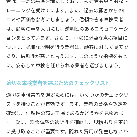
者は、一定の基準を満たしており、技術者も専門的なト
口コミと実際のサービスのギャップを知る
レーニングを受けています。また、過去の顧客からの口
自分に合った業者を探すためのステップ
コミや評価も参考にしましょう。信頼できる車検業者
料金の透明性が安心を生む車検選び
は、顧客の声を大切にし、透明性のあるコミュニケーシ
料金体系が明確な業者を選ぶ理由
ョンをとっています。さらに、車検に必要な点検項目に
隠れた費用を避けるための見積もり確認
ついて、詳細な説明を行う業者は、顧客に対して誠実で
料金比較の際の注意点
あり、信頼性が高いと言えます。このような指標をもと
に、安心して車検を任せられる業者を選びましょう。
透明性のある料金表の見分け方
安心感を得るための事前確認事項
適切な車検業者を選ぶためのチェックリスト
車検費用の適正価格を知る
適切な車検業者を選ぶためには、いくつかのチェックリ
整備士の資格と信頼性をチェックする重要性
ストを持つことが有効です。まず、業者の資格や認定を
資格保有者のメリットを理解する
確認し、信頼性の高い工場であるかどうかを見極めま
信頼できる整備士を見極めるポイント
す。次に、料金体系の透明性を確認し、見積もりを事前
資格と実績の関係性
に受け取ることが重要です。隠れた費用が発生しないか